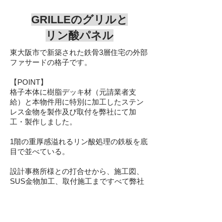
​GRILLEの
グリルと
リン酸パネル
東大阪市で新築された鉄骨3層住宅の外部
ファサードの格子です。
【POINT】
格子本体に樹脂デッキ材（元請業者支
給）と本物件用に特別に加工したステン
レス金物を製作及び取付を弊社にて加
工・製作しました。
1階の重厚感溢れるリン酸処理の鉄板を底
目で並べて
​いる。
設計事務所様との打合せから、施工図
、
SUS金物加工、取付施工まですべて弊社
の施工管理で行われたファサードです。
Designed by esprex inc.
Photo by Hiroshi Nishiyama